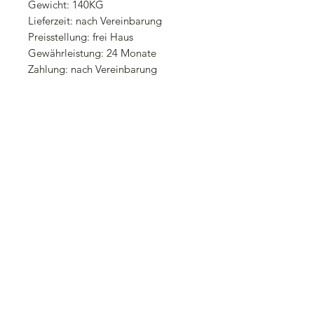
Gewicht: 140KG
Lieferzeit: nach Vereinbarung
Preisstellung: frei Haus
Gewährleistung: 24 Monate
Zahlung: nach Vereinbarung
Optionales Zubehör:
Mähantrieb DUAL 900,00 €
Doppelmessermähbalken 150 cm
748,00 €
Fingermähbalken 112 cm 286,00 €
Fingermähbalken 127 cm 298,00 €
Kommunalmähbalken 127 cm 237,00 €
Kommunalmähbalken 143 cm 270,00 €
Kommunalmähbalken 167 cm 432,00 €
Mähgewicht zusätzliches Gewicht 18
KG 52,00 €
Bereifung verschiedene Bereifungen auf
Anfrage!
Alle Preise inkl. 19 % MwSt.