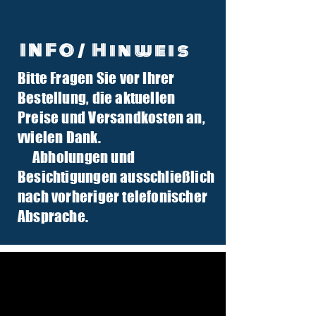
INFO/ Hinweis
Bitte Fragen Sie vor Ihrer
info@tuber-traktor.de
Bestellung, die aktuellen
+49 (0) 4406-9568797
Preise und Versandkosten an,
v
vielen Dank.
Abholungen und
Besichtigungen ausschließlich
nach vorheriger telefonischer
Absprache.