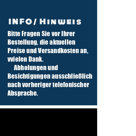
INFO/ Hinweis
Bitte Fragen Sie vor Ihrer
info@tuber-traktor.de
Bestellung, die aktuellen
+49 (0) 4406-9568797
Preise und Versandkosten an,
v
vielen Dank.
Abholungen und
Besichtigungen ausschließlich
nach vorheriger telefonischer
Absprache.