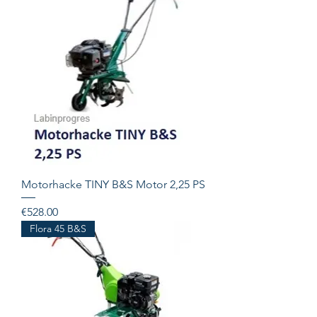
Motorhacke TINY B&S Motor 2,25 PS
Price
€528.00
Flora 45 B&S