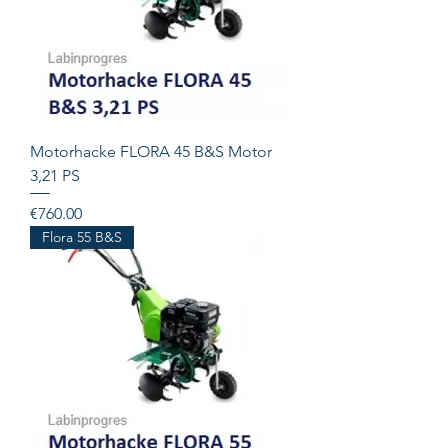
Motorhacke FLORA 45 B&S Motor
3,21 PS
Price
€760.00
Flora 55 B&S