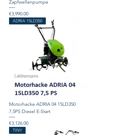
Zapfwellenpumpe
Price
€3,990.00
ADRIA 15LD350
Motorhacke ADRIA 04 15LD350
7,5PS Diesel E-Start
Price
€3,126.00
TINY