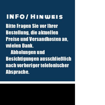
INFO/ Hinweis
Bitte Fragen Sie vor Ihrer
info@tuber-traktor.de
Bestellung, die aktuellen
+49 (0) 4406-9568797
Preise und Versandkosten an,
v
vielen Dank.
Abholungen und
Besichtigungen ausschließlich
nach vorheriger telefonischer
Absprache.