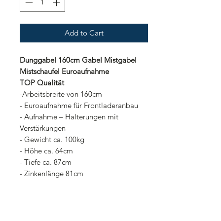
Add to Cart
Dunggabel 160cm Gabel Mistgabel
Mistschaufel Euroaufnahme
TOP Qualität
-Arbeitsbreite von 160cm
- Euroaufnahme für Frontladeranbau
- Aufnahme – Halterungen mit
Verstärkungen
- Gewicht ca. 100kg
- Höhe ca. 64cm
- Tiefe ca. 87cm
- Zinkenlänge 81cm
- Zinkenanzahl: 8
- Zinken sind konisch verschraubt
- Pulverbeschichtung
- TOP-Verarbeitung!