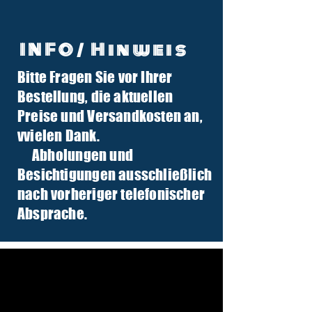
INFO/ Hinweis
Bitte Fragen Sie vor Ihrer
info@tuber-traktor.de
Bestellung, die aktuellen
+49 (0) 4406-9568797
Preise und Versandkosten an,
v
vielen Dank.
Abholungen und
Besichtigungen ausschließlich
nach vorheriger telefonischer
Absprache.