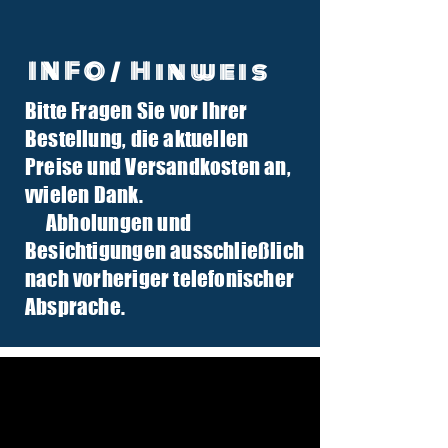
INFO/ Hinweis
Bitte Fragen Sie vor Ihrer
info@tuber-traktor.de
Bestellung, die aktuellen
+49 (0) 4406-9568797
Preise und Versandkosten an,
v
vielen Dank.
Abholungen und
Besichtigungen ausschließlich
nach vorheriger telefonischer
Absprache.