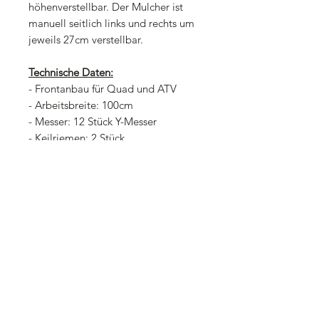
höhenverstellbar. Der Mulcher ist
manuell seitlich links und rechts um
jeweils 27cm verstellbar.
Technische Daten:
- Frontanbau für Quad und ATV
- Arbeitsbreite: 100cm
- Messer: 12 Stück Y-Messer
- Keilriemen: 2 Stück
- Gewicht: 135kg
- Leistung: 15PS Benzin Motor
- inklusive E-Start und Handstart
- höhenverstellbare Nachlaufwalze und
Gleitkufen
- inklusive Rasenbereifung 8x3.5-5
- Durchmesser Schlegelwelle: 7,5cm
- Durchmesser Nachlaufwalze: 7,5cm
- Anbaurahmen ist mehrfach verstellbar
zur Montage an unterschiedlichen
Quads-ATV