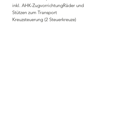
inkl. AHK-ZugvorrichtungRäder und
Stützen zum Transport
Kreuzsteuerung (2 Steuerkreuze)
Abmessungen Verp.: 225x100x85cm
(LxBxH)
Motorölmenge: ca. 1 l (10W40 oder
15W40)
Hydraulikölmenge: ca. 14 (HLP46)
Gesamtlänge: 3250 mmBreite der
Abstützung: 1950 mmBreite
Hauptrahmen: 950 mm
max. Höhe: 1950 mm
Bereifung: Rasenbereifung
Preisstellung ab Lager
Lieferzeit nach Vereinbarung
Erfragen Sie telefonisch oder per Email
vor Ihrem Besuch die Maschine lagernd
verfügbar ist.
Gewährleistung 12 Monate