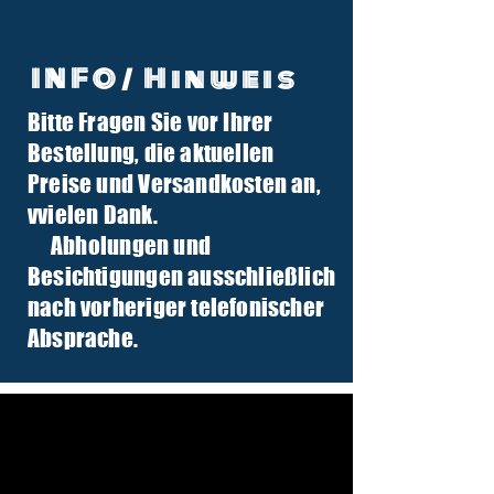
INFO/ Hinweis
Bitte Fragen Sie vor Ihrer
info@tuber-traktor.de
Bestellung, die aktuellen
+49 (0) 4406-9568797
Preise und Versandkosten an,
v
vielen Dank.
Abholungen und
Besichtigungen ausschließlich
nach vorheriger telefonischer
Absprache.