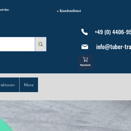
ervice
+ Kundendienst
+49 (0) 4406-9
info@tuber-tra
raktoren
More