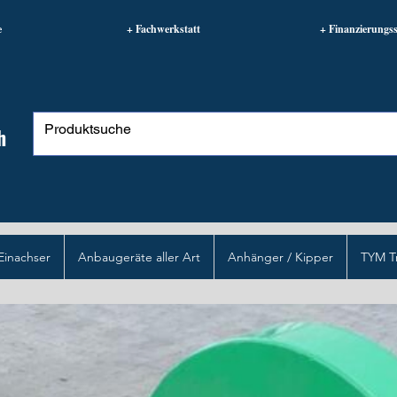
e
+ Fachwerkstatt
+ Finanzierungss
h
Einachser
Anbaugeräte aller Art
Anhänger / Kipper
TYM T