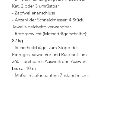
Kat. 2 oder 3 umrüstbar
- Zapfwellenanschluss
- Anzahl der Schneidmesser: 4 Stück.
Jeweils beidseitg verwendbar
- Rotorgewicht (Messerträgerscheibe):
82 kg
- Sicherheitsbügel zum Stopp des
Einzuges, sowie Vor und Rücklauf- um
360 ° drehbares Auswurfrohr- Auswurf
bis ca. 10 m
- Maße in aufgebautem Zustand in cm:
Länge 125, Breite 130, Höhe 205 cm
- Gewicht: 460 Kg
- max. Durchmesser der zu
schreddernden Holzstücke: ca. 20 cm
- Schnittauswurf: Ab 10 cbm pro
Stunde (holzartabhängig)
- Hackschnitzellänge: 5-8 cm-
- Farbe: rot oder grün, je nach