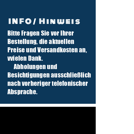
INFO/ Hinweis
Bitte Fragen Sie vor Ihrer
info@tuber-traktor.de
Bestellung, die aktuellen
+49 (0) 4406-9568797
Preise und Versandkosten an,
v
vielen Dank.
Abholungen und
Besichtigungen ausschließlich
nach vorheriger telefonischer
Absprache.