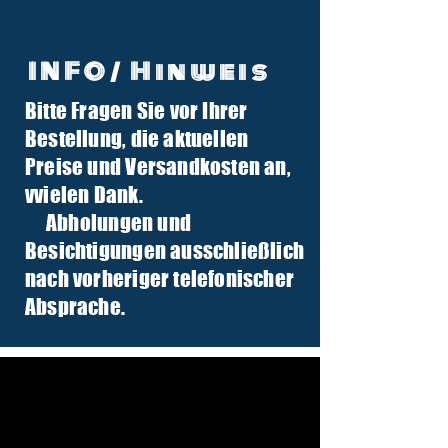
INFO/ Hinweis
Bitte Fragen Sie vor Ihrer
info@tuber-traktor.de
Bestellung, die aktuellen
+49 (0) 4406-9568797
Preise und Versandkosten an,
v
vielen Dank.
Abholungen und
Besichtigungen ausschließlich
nach vorheriger telefonischer
Absprache.