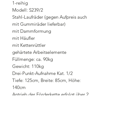
1-reihig
Modell: S239/2
Stahl-Laufräder (gegen Aufpreis auch
mit Gummiräder lieferbar)
mit Dammformung
mit Häufler
mit Kettenrüttler
gehärtete Arbeitselemente
Füllmenge: ca. 90kg
Gewicht: 110kg
Drei-Punkt-Aufnahme Kat. 1/2
Tiefe: 125cm, Breite: 85cm, Höhe:
140cm
Antrieb der Förderkette erfolgt über 2
Laufräder
kombiniertes Legen und Häufeln
Legeabstand ist variabel innerhalb der
Reihe: 29cm, 32cm, 35cm (durch die
Änderung des Durchmesser der Räder)