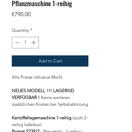
Pflanzmaschine 1-reihig
Price
€790.00
Quantity
*
Add to Cart
Alle Preise inklusive MwSt.
NEUES MODELL !!! LAGERND
VERFÜGBAR !
Keine weiteren
zusätzlichen Kosten bei Selbstabholung
Kartoffellegemaschine 1-reihig
(auch 2-
reihig lieferbar)
Bomet S239/2
- Neugerät - 1-reihig -