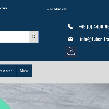
ervice
+ Kundendienst
+49 (0) 4406-9
info@tuber-tra
raktoren
More