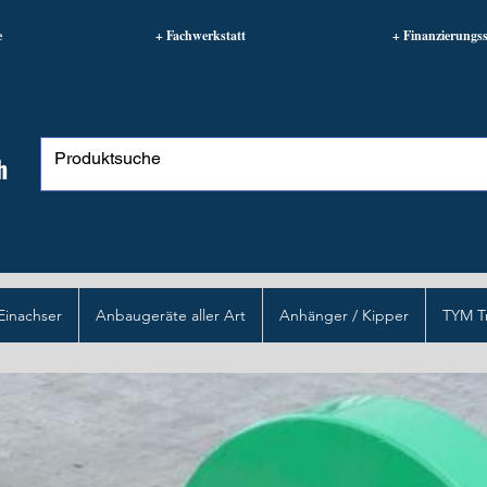
e
+ Fachwerkstatt
+ Finanzierungss
h
Einachser
Anbaugeräte aller Art
Anhänger / Kipper
TYM T