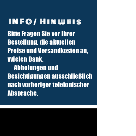
INFO/ Hinweis
Bitte Fragen Sie vor Ihrer
info@tuber-traktor.de
Bestellung, die aktuellen
+49 (0) 4406-9568797
Preise und Versandkosten an,
v
vielen Dank.
Abholungen und
Besichtigungen ausschließlich
nach vorheriger telefonischer
Absprache.