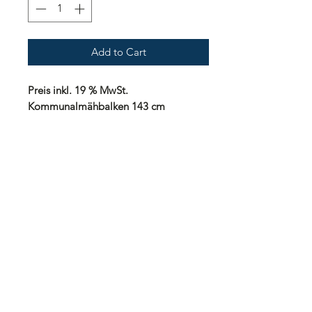
Add to Cart
Preis inkl. 19 % MwSt.
Kommunalmähbalken 143 cm
Arbeitsbreite passend zum Mähantrieb
UNO Special Green
Lieferzeit: nach Vereinbarung
Preisstellung: ab Werk
Gewährleistung: 24 Monate
Zahlung: nach Vereinbarung
Transportkosten innerhalb
Deutschland: 200,00 Euro inkl. 19%
MwSt.
Transportkosten innerhalb Europa: auf
Anfrage