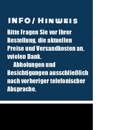
INFO/ Hinweis
Bitte Fragen Sie vor Ihrer
info@tuber-traktor.de
Bestellung, die aktuellen
+49 (0) 4406-9568797
Preise und Versandkosten an,
v
vielen Dank.
Abholungen und
Besichtigungen ausschließlich
nach vorheriger telefonischer
Absprache.