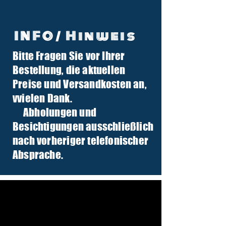
INFO/ Hinweis
Bitte Fragen Sie vor Ihrer
info@tuber-traktor.de
Bestellung, die aktuellen
+49 (0) 4406-9568797
Preise und Versandkosten an,
v
vielen Dank.
Abholungen und
Besichtigungen ausschließlich
nach vorheriger telefonischer
Absprache.