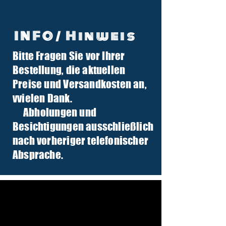
INFO/ Hinweis
Bitte Fragen Sie vor Ihrer
info@tuber-traktor.de
Bestellung, die aktuellen
+49 (0) 4406-9568797
Preise und Versandkosten an,
v
vielen Dank.
Abholungen und
Besichtigungen ausschließlich
nach vorheriger telefonischer
Absprache.