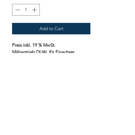
Add to Cart
Preis inkl. 19 % MwSt.
Mähantrieb DUAL für Einachser
Special- Green ohne Mähbalken.
Lieferzeit: nach Vereinbarung
Preisstellung: ab Werk
Gewährleistung: 24 Monate
Zahlung: nach Vereinbarung
Transportkosten innerhalb
Deutschland: 150,00 Euro inkl. 19%
MwSt.
Transportkosten innerhalb Europa: auf
Anfrage