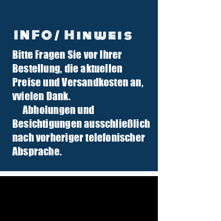
INFO/ Hinweis
Bitte Fragen Sie vor Ihrer
info@tuber-traktor.de
Bestellung, die aktuellen
+49 (0) 4406-9568797
Preise und Versandkosten an,
v
vielen Dank.
Abholungen und
Besichtigungen ausschließlich
nach vorheriger telefonischer
Absprache.