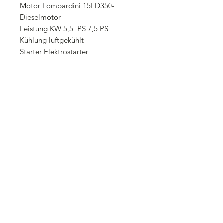
Motor Lombardini 15LD350-
Dieselmotor
Leistung KW 5,5 PS 7,5 PS
Kühlung luftgekühlt
Starter Elektrostarter
Antrieb / Getriebe im Ölbad laufend
Gänge 3 Vor und 1 Rückwärtsgang
Kupplung konisch / trocken
Sicherheitseinrichtung mittels Hebel
am Lenkholm
Gewicht 107 KG
Preisstellung ab Lager
Lieferzeit nach Vereinbarung
Gewährleistung 24 Monate für
Endverbraucher, 12 Monate Monate für
Gewerbe
Zahlung nach Vereinbarung
Transportkosten innerhalb