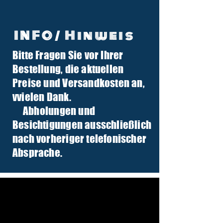
INFO/ Hinweis
Bitte Fragen Sie vor Ihrer
info@tuber-traktor.de
Bestellung, die aktuellen
+49 (0) 4406-9568797
Preise und Versandkosten an,
v
vielen Dank.
Abholungen und
Besichtigungen ausschließlich
nach vorheriger telefonischer
Absprache.