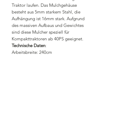
Traktor laufen. Das Mulchgehäuse
besteht aus 5mm starkem Stahl, die
Aufhängung ist 16mm stark. Aufgrund
des massiven Aufbaus und Gewichtes
sind diese Mulcher speziell für
Kompakttraktoren ab 40PS geeignet.
Technische Daten
:
Arbeitsbreite: 240cm
Außenbreite: 250cm
Messer: 22 Stück 1200gramm
Hammerschlegel (oder auch mit
44 Stück Y-Messer
)Keilriemen: 4 Stück
Materialstärke Mulchgehäuse: 5mm
Materialstärke 3-Punkt-Aufnahme:
10mm
Materialstärke Seitenwand: 8mm
Durchmesser Nachlaufwalze: 15cm
Durchmesser Schlegelwelle: 13cm