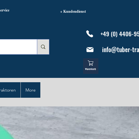
ervice
+ Kundendienst
+49 (0) 4406-9
info@tuber-tra
raktoren
More