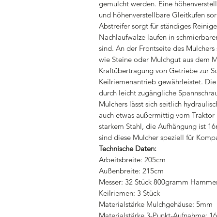
gemulcht werden. Eine höhenverstel
und höhenverstellbare Gleitkufen sor
Abstreifer sorgt für ständiges Reini
Nachlaufwalze laufen in schmierbaren
sind. An der Frontseite des Mulchers
wie Steine oder Mulchgut aus dem M
Kraftübertragung von Getriebe zur S
Keilriemenantrieb gewährleistet. Die
durch leicht zugängliche Spannschra
Mulchers lässt sich seitlich hydrauli
auch etwas außermittig vom Traktor
starkem Stahl, die Aufhängung ist 
sind diese Mulcher speziell für Komp
Technische Daten:
Arbeitsbreite: 205cm
Außenbreite: 215cm
Messer: 32 Stück 800gramm Hammersc
Keilriemen: 3 Stück
Materialstärke Mulchgehäuse: 5mm
Materialstärke 3-Punkt-Aufnahme: 