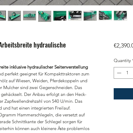
beitsbreite hydraulische
€2,390.
Quantity
te inklusive hydraulischer Seitenverstellung
nd perfekt geeignet für Kompakttraktoren zum
ölz auf Wiesen, Weiden, Pferdekoppeln und
er Mulcher sind zwei Gegenschneiden. Das
 gehäckselt. Der Anbau erfolgt an den Heck-
ner Zapfwellendrehzahl von 540 U/min. Das
 und hat einen integrierten Freilauf.
00gramm Hammerschlegeln, die versetzt auf
gerade Schnittkante der Schlegel sorgen für
eiterhin können auch kleinere Äste problemlos