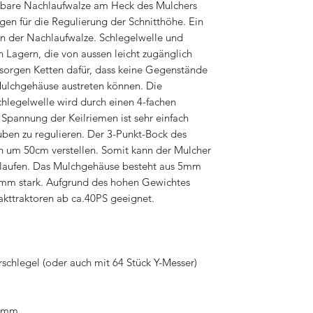
lbare Nachlaufwalze am Heck des Mulchers
gen für die Regulierung der Schnitthöhe. Ein
gen der Nachlaufwalze. Schlegelwelle und
 Lagern, die von aussen leicht zugänglich
 sorgen Ketten dafür, dass keine Gegenstände
ulchgehäuse austreten können. Die
chlegelwelle wird durch einen 4-fachen
 Spannung der Keilriemen ist sehr einfach
uben zu regulieren. Der 3-Punkt-Bock des
sch um 50cm verstellen. Somit kann der Mulcher
 laufen. Das Mulchgehäuse besteht aus 5mm
16mm stark. Aufgrund des hohen Gewichtes
akttraktoren ab ca.40PS geeignet.
hlegel (oder auch mit 64 Stück Y-Messer)
16mm