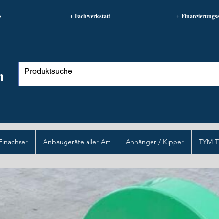
e
+ Fachwerkstatt
+ Finanzierungss
h
Einachser
Anbaugeräte aller Art
Anhänger / Kipper
TYM T