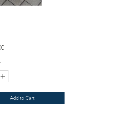
Price
00
*
Add to Cart