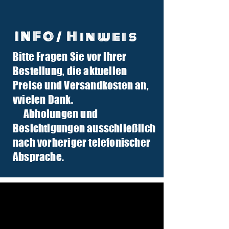
INFO/ Hinweis
Bitte Fragen Sie vor Ihrer
info@tuber-traktor.de
Bestellung, die aktuellen
+49 (0) 4406-9568797
Preise und Versandkosten an,
v
vielen Dank.
Abholungen und
Besichtigungen ausschließlich
nach vorheriger telefonischer
Absprache.