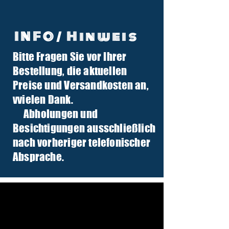
INFO/ Hinweis
Bitte Fragen Sie vor Ihrer
info@tuber-traktor.de
Bestellung, die aktuellen
+49 (0) 4406-9568797
Preise und Versandkosten an,
v
vielen Dank.
Abholungen und
Besichtigungen ausschließlich
nach vorheriger telefonischer
Absprache.