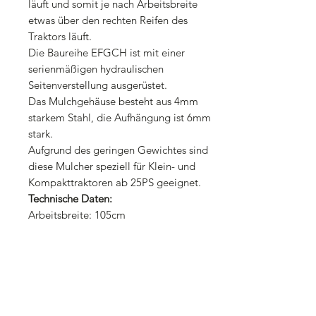
läuft und somit je nach Arbeitsbreite
etwas über den rechten Reifen des
Traktors läuft.
Die Baureihe EFGCH ist mit einer
serienmäßigen hydraulischen
Seitenverstellung ausgerüstet.
Das Mulchgehäuse besteht aus 4mm
starkem Stahl, die Aufhängung ist 6mm
stark.
Aufgrund des geringen Gewichtes sind
diese Mulcher speziell für Klein- und
Kompakttraktoren ab 25PS geeignet.
Technische Daten:
Arbeitsbreite:
105cm
Außenbreite: 115cm
Abstand von Mitte Zapfwelle nach
Links außen:
cm
Abstand von Mitte Zapfwelle nach
Rechts außen
: cm
Messer: 16 Stück 800gramm