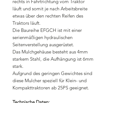
rechts in Fahrtrichtung vom Traktor
läuft und somit je nach Arbeitsbreite
etwas über den rechten Reifen des
Traktors läuft.
Die Baureihe EFGCH ist mit einer
serienmäßigen hydraulischen
Seitenverstellung ausgerüstet.
Das Mulchgehäuse besteht aus 4mm
starkem Stahl, die Aufhängung ist 6mm
stark.
Aufgrund des geringen Gewichtes sind
diese Mulcher speziell für Klein- und
Kompakttraktoren ab 25PS geeignet.
Technische Daten:
Arbeitsbreite: 165cm
Außenbreite: 175cm
Messer: 28 Stück 800gramm
Hammerschlegel (oder auch mit 56
Stück Y-Messer)