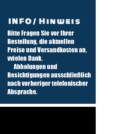
INFO/ Hinweis
Bitte Fragen Sie vor Ihrer
info@tuber-traktor.de
Bestellung, die aktuellen
+49 (0) 4406-9568797
Preise und Versandkosten an,
v
vielen Dank.
Abholungen und
Besichtigungen ausschließlich
nach vorheriger telefonischer
Absprache.