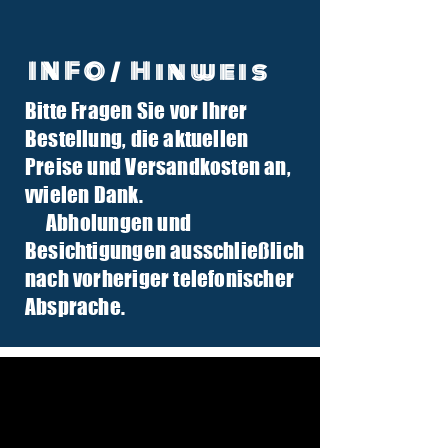
INFO/ Hinweis
Bitte Fragen Sie vor Ihrer
info@tuber-traktor.de
Bestellung, die aktuellen
+49 (0) 4406-9568797
Preise und Versandkosten an,
v
vielen Dank.
Abholungen und
Besichtigungen ausschließlich
nach vorheriger telefonischer
Absprache.