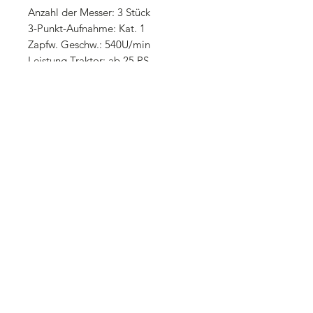
Anzahl der Messer: 3 Stück
3-Punkt-Aufnahme: Kat. 1
Zapfw. Geschw.: 540U/min
Leistung Traktor: ab 25 PS
Gewicht: 230 kg
Die Lieferung des Mähwerkes erfolgt
fertig montiert mit allen Ölen und
abgeschmiert.
Preisstellung ab Lager
Lieferzeit nach Vereinbarung
Erfragen Sie telefonisch oder per Email
vor Ihrem Besuch ob der Mulcher
lagernd verfügbar ist.
Gewährleistung 12 Monate
Zahlung nach Vereinbarung
Transportkosten innerhalb
Deutschland: 150,00 Euro inkl. 19%