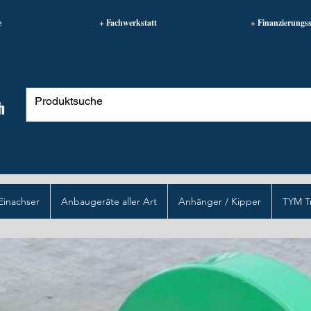
e
+ Fachwerkstatt
+ Finanzierungss
h
Einachser
Anbaugeräte aller Art
Anhänger / Kipper
TYM T