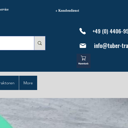
ervice
+ Kundendienst
+49 (0) 4406-9
info@tuber-tra
raktoren
More