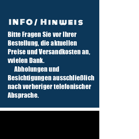
INFO/ Hinweis
Bitte Fragen Sie vor Ihrer
info@tuber-traktor.de
Bestellung, die aktuellen
+49 (0) 4406-9568797
Preise und Versandkosten an,
v
vielen Dank.
Abholungen und
Besichtigungen ausschließlich
nach vorheriger telefonischer
Absprache.