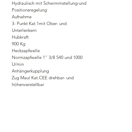
Hydraulisch mit Schwimmstellung-und
Positionsregelung
Aufnahme
3- Punkt Kat.1mit Ober- und
Unterlenkern
Hubkraft
900 Kg
Heckzapfwelle
Normzapfwelle 1" 3/8 540 und 1000
U/min
Anhängerkupplung
Zug Maul Kat.CEE drehbar- und
höhenverstellbar
Hydraulikpumpe
Doppelpumpe 16,2 und 39,2 I/min
Bereifung
Ackerstollenbereifung mit
verstellbarer Spurweite
Wenderadius
Min. 2,8 m