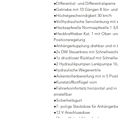
●Differential- und Differentialsperre
●Getriebe mit 10 Gängen 8 Vor- und
●Höchstgeschwindigkeit 30 km/h
●Vollhydraulische Servolenkung mit
●Heckzapfwelle Normzapfwelle 1 3/8
●Heckkraftheber Kat. 1 mit Ober- u
Positionsregelung
●Anhängerkupplung drehbar und in 6
●2x DW Steuerkreis mit Schnellwech
●1x druckloser Rücklauf mit Schnell
●2 Hydraulikpumpen Lenkpumpe 16,2 
●hydraulische Wegeventile
●Ackerstollenbereifung mit in 5 Posi
●Kunststoffkotflügel vorn
●Fahrerkomfortsitz horizontal und i
einstellbar
●Sicherheitsgurt
●7- polige Steckdose für Anhängerbet
●12 V Anschlussdose