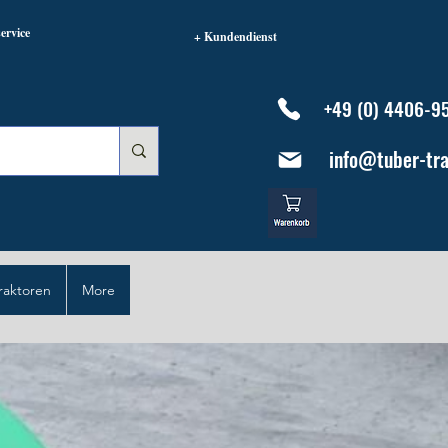
ervice
+ Kundendienst
+49 (0) 4406-9
info@tuber-tra
raktoren
More