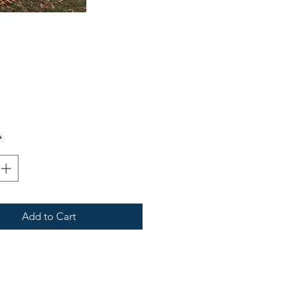
ice
*
Add to Cart