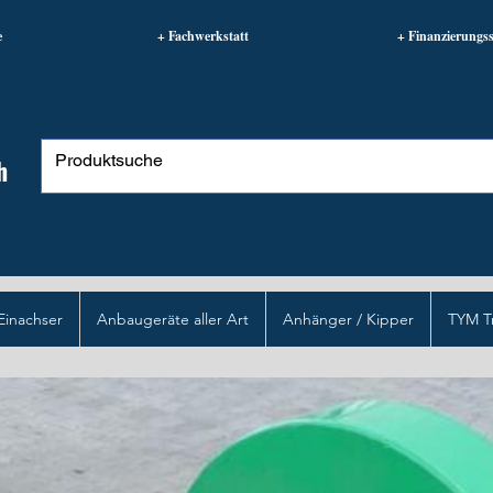
e
+ Fachwerkstatt
+ Finanzierungss
h
Einachser
Anbaugeräte aller Art
Anhänger / Kipper
TYM T