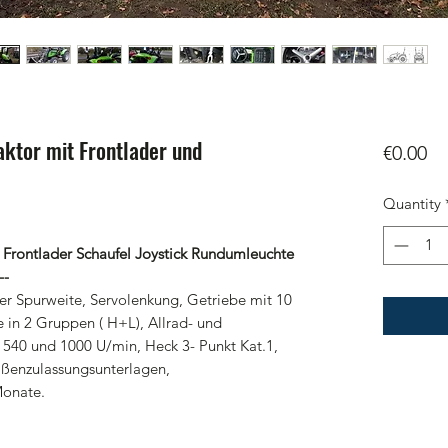
aktor mit Frontlader und
Pr
€0.00
Quantity
t Frontlader Schaufel Joystick Rundumleuchte
--
rer Spurweite, Servolenkung, Getriebe mit 10
in 2 Gruppen ( H+L), Allrad- und
t 540 und 1000 U/min, Heck 3- Punkt Kat.1,
aßenzulassungsunterlagen,
Monate.