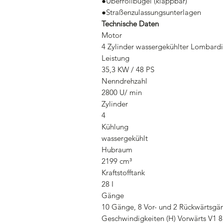
●Überrollbügel (klappbar)
●Straßenzulassungsunterlagen
Technische Daten
Motor
4 Zylinder wassergekühlter Lombardi
Leistung
35,3 KW / 48 PS
Nenndrehzahl
2800 U/ min
Zylinder
4
Kühlung
wassergekühlt
Hubraum
2199 cm³
Kraftstofftank
28 I
Gänge
10 Gänge, 8 Vor- und 2 Rückwärtsgä
Geschwindigkeiten (H) Vorwärts V1 8