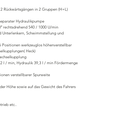
 2 Rückwärtsgängen in 2 Gruppen (H+L)
 separater Hydraulikpumpe
″ rechtsdrehend 540 / 1000 U/min
nd Unterlenkern, Schwimmstellung und
 Positionen werkzeuglos höhenverstellbar
selkupplungen( Heck)
wechselkupplung
I / min, Hydraulik 39,3 I / min Fördermenge
tionen verstellbarer Spurweite
n der Höhe sowie auf das Gewicht des Fahrers
rieb etc..