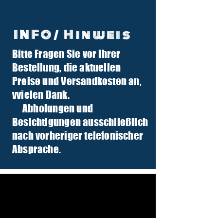
INFO/ Hinweis
Bitte Fragen Sie vor Ihrer
info@tuber-traktor.de
Bestellung, die aktuellen
+49 (0) 4406-9568797
Preise und Versandkosten an,
v
vielen Dank.
Abholungen und
Besichtigungen ausschließlich
nach vorheriger telefonischer
Absprache.