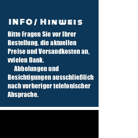
INFO/ Hinweis
Bitte Fragen Sie vor Ihrer
info@tuber-traktor.de
Bestellung, die aktuellen
+49 (0) 4406-9568797
Preise und Versandkosten an,
v
vielen Dank.
Abholungen und
Besichtigungen ausschließlich
nach vorheriger telefonischer
Absprache.