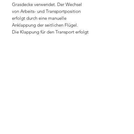
Grasdecke verwendet. Der Wechsel
von Arbeits- und Transportposition
erfolgt durch eine manuelle
Anklappung der seitlichen Flügel.
Die Klappung für den Transport erfolgt
manuell.
Der gesamte Grundrahmen ist sehr
massiv verbaut und mit unten offenen
Querprofilen
Die Kufen sind vorn hochgezogen.
Somit wird ein Einziehen in die Erde
verhindert.
Weitere Arbeitsbreiten mit 3m, 5m, 6m
und 8m sind ebenfalls lieferbar.
Technische Daten:
Arbeitsbreite 3m
3-reihig
manuelle Klappung